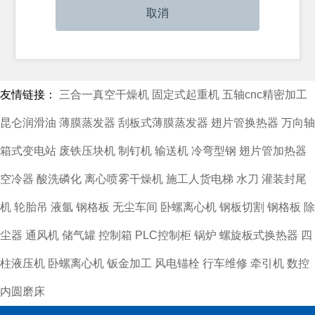
友情链接：
三合一真空干燥机
固定式起重机
五轴cnc精密加工
昆仑润滑油
薄膜蒸发器
刮板式薄膜蒸发器
翅片管换热器
万向轴
箱式变电站
废铁压块机
制钉机
输送机
冷弯型钢
翅片管加热器
空冷器
酸洗磷化
离心喷雾干燥机
施工人货电梯
水刀
灌装封尾
机
轮胎吊
液氩
钢格板
无尘车间
卧螺离心机
钢板切割
钢格板
除
尘器
通风机
储气罐
控制箱
PLC控制柜
锅炉
螺旋板式换热器
四
柱液压机
卧螺离心机
钣金加工
风电锚栓
行车维修
牵引机
数控
内圆磨床